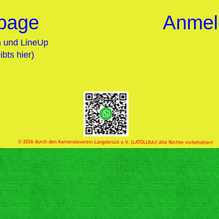
page
   Anme
n und LineUp 
bts hier)